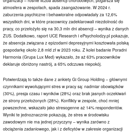
organizacji – rośnie liczba absencji chorobowych, pogarsza się
atmosfera w zespołach, spada zaangażowanie. W 2024 r.
zaburzenia psychiczne i behawioralne odpowiadały za 12,6%
wszystkich dni, w które pracownicy zadeklarowali niezdolność do
pracy, co przełożyło się na 30,3 mln dni absencji – wynika z danych
ZUS. Dodatkowo, raport UCE Research i ePsycholodzy.pl pokazuje,
że absencja związana z epizodami depresyjnymi kosztowała polską
gospodarkę około 2,8 mld zł w 2023 roku. Z kolei badanie Poradni
Harmonia (Grupa Lux Med) wykazało, że aż 63% pracowników
deklaruje obniżony nastrój, a 65% odczuwa niepokój.
Potwierdzają to także dane z ankiety Gi Group Holding – głównymi
czynnikami wywołującymi stres w pracy są: nadmiar obowiązków
(30%), presja czasu i wyników (28%) oraz brak jasnych oczekiwań
ze strony przełożonych (28%). Konflikty w zespole, choć mniej
powszechne, wskazało jako stresogenne aż 14% respondentów.
Wyniki te jednoznacznie pokazują, że stres w środowisku
zawodowym nie ma jednej przyczyny – wynika zarówno z
obciążenia zadaniowego, jak i z deficytów w zakresie organizacji