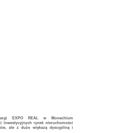
 targi EXPO REAL w Monachium
i inwestycyjnych rynek nieruchomości
ów, ale z dużo większą dyscypliną i