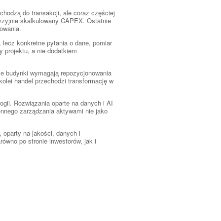
chodzą do transakcji, ale coraz częściej
recyzyjnie skalkulowany CAPEX. Ostatnie
sowania.
, lecz konkretne pytania o dane, pomiar
y projektu, a nie dodatkiem
sze budynki wymagają repozycjonowania
 kolei handel przechodzi transformację w
gii. Rozwiązania oparte na danych i AI
iennego zarządzania aktywami nie jako
oparty na jakości, danych i
ówno po stronie inwestorów, jak i