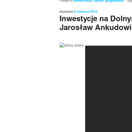
Posted in
|
Tag
komentarze, opinie, gospodarka
wysłano
8 czerwca 2015
Inwestycje na Dolny
Jarosław Ankudowic