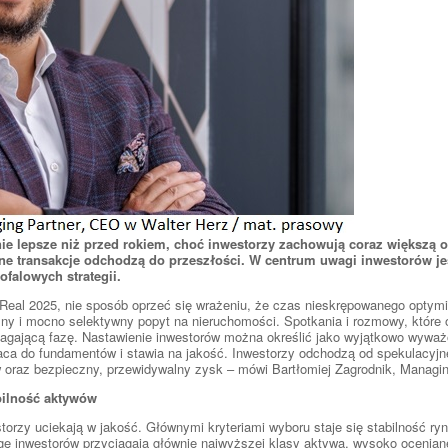
ie lepsze niż przed rokiem, choć inwestorzy zachowują coraz większą os
wne transakcje odchodzą do przeszłości. W centrum uwagi inwestorów je
ugofalowych strategii.
eal 2025, nie sposób oprzeć się wrażeniu, że czas nieskrępowanego optym
ażny i mocno selektywny popyt na nieruchomości. Spotkania i rozmowy, które
agającą fazę. Nastawienie inwestorów można określić jako wyjątkowo wywa
aca do fundamentów i stawia na jakość. Inwestorzy odchodzą od spekulacyjn
 oraz bezpieczny, przewidywalny zysk – mówi Bartłomiej Zagrodnik, Managin
bilność aktywów
torzy uciekają w jakość. Głównymi kryteriami wyboru staje się stabilność 
gę inwestorów przyciągają głównie najwyższej klasy aktywa, wysoko ocenia