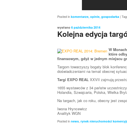
Posted in
|
Tag
komentarze, opinie, gospodarka
wysłano
6 października 2014
Kolejna edycja ta
W Monachi
które odb
finansowym, gdyż w jednym miejscu gro
Targom towarzyszy bogaty blok konferencji
doświadczeniami na temat obecnej sytuac
Targi EXPO REAL
XXVII zajmują przestr
1655 wystawców z 34 państw uczestniczy w
Holandia, Szwajcaria, Polska, Wielka Bry
Na targach, jak co roku, obecny jest zes
Iwona Hryncewicz
Analityk WGN
Posted in
,
news
rynek nieruchomości komercyj