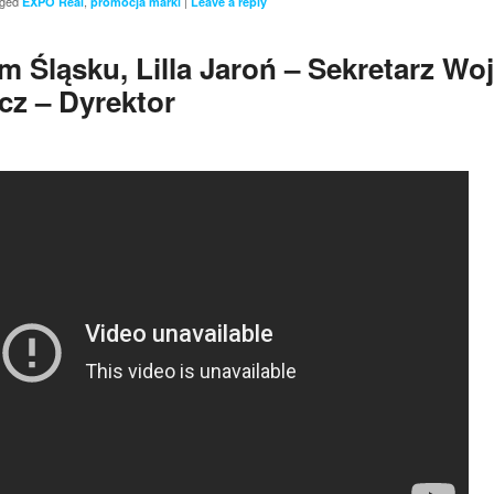
ged
,
|
EXPO Real
promocja marki
Leave a reply
m Śląsku, Lilla Jaroń – Sekretarz W
z – Dyrektor