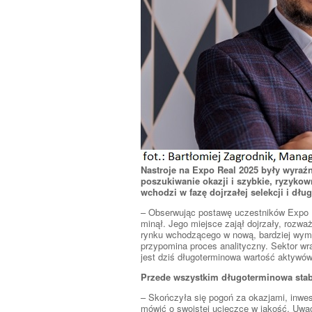
Nastroje na Expo Real 2025 były wyraźn
poszukiwanie okazji i szybkie, ryzyko
wchodzi w fazę dojrzałej selekcji i dł
– Obserwując postawę uczestników Expo R
minął. Jego miejsce zajął dojrzały, rozw
rynku wchodzącego w nową, bardziej wym
przypomina proces analityczny. Sektor wr
jest dziś długoterminowa wartość aktywów
Przede wszystkim długoterminowa sta
– Skończyła się pogoń za okazjami, inwes
mówić o swoistej ucieczce w jakość. Uwa