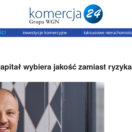
ŚCI
inwestycje komercyjne
luksusowe nieruchomośc
pitał wybiera jakość zamiast ryzyka