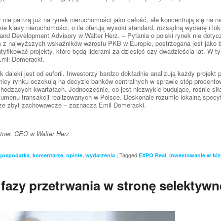
 nie patrzą już na rynek nieruchomości jako całość, ale koncentrują się na
e klasy nieruchomości, o ile oferują wysoki standard, rozsądną wycenę i lok
nd Development Advisory w Walter Herz. – Pytania o polski rynek nie dotycz
m z najwyższych wskaźników wzrostu PKB w Europie, postrzegana jest jako b
ntyfikować projekty, które będą liderami za dziesięć czy dwadzieścia lat. W
Emil Domeracki.
 daleki jest od euforii. Inwestorzy bardzo dokładnie analizują każdy projek
nicy rynku oczekują na decyzje banków centralnych w sprawie stóp procento
odzących kwartałach. Jednocześnie, co jest niezwykle budujące, rośnie siła
umenu transakcji realizowanych w Polsce. Doskonale rozumie lokalną specyfik
cze zbyt zachowawcze – zaznacza Emil Domeracki.
rtner, CEO w Walter Herz
,
|
Tagged
,
 gospodarka
komentarze, opinie, wydarzenia
EXPO Real
inwestowanie w bi
fazy przetrwania w stronę selektyw