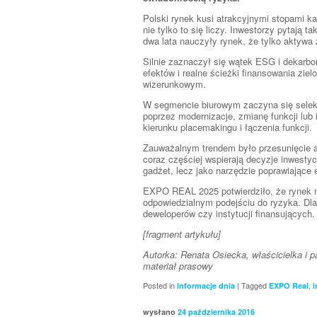
Polski rynek kusi atrakcyjnymi stopami ka
nie tylko to się liczy. Inwestorzy pytają 
dwa lata nauczyły rynek, że tylko aktywa 
Silnie zaznaczył się wątek ESG i dekarbon
efektów i realne ścieżki finansowania zie
wizerunkowym.
W segmencie biurowym zaczyna się selekt
poprzez modernizacje, zmianę funkcji lub 
kierunku placemakingu i łączenia funkcji.
Zauważalnym trendem było przesunięcie a
coraz częściej wspierają decyzje inwestyc
gadżet, lecz jako narzędzie poprawiające 
EXPO REAL 2025 potwierdziło, że rynek ni
odpowiedzialnym podejściu do ryzyka. Dla
deweloperów czy instytucji finansujących.
[fragment artykułu]
Autorka: Renata Osiecka, właścicielka i 
materiał prasowy
Posted in
|
Tagged
,
Informacje dnia
EXPO Real
i
wysłano
24 października 2016