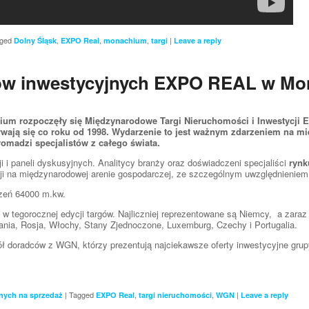
ged
,
,
,
|
Dolny Śląsk
EXPO Real
monachium
targi
Leave a reply
rgów inwestycyjnych EXPO REAL w M
um rozpoczęły się Międzynarodowe Targi Nieruchomości i Inwestycji Exp
ywają się co roku od 1998. Wydarzenie to jest ważnym zdarzeniem na 
madzi specjalistów z całego świata.
 i paneli dyskusyjnych. Analitycy branży oraz doświadczeni specjaliści
rynk
ji na międzynarodowej arenie gospodarczej, ze szczególnym uwzględnieniem
zeń 64000 m.kw.
 tegorocznej edycji targów. Najliczniej reprezentowane są Niemcy, a zaraz p
tania, Rosja, Włochy, Stany Zjednoczone, Luxemburg, Czechy i Portugalia.
pół doradców z WGN, którzy prezentują najciekawsze oferty inwestycyjne gr
|
Tagged
,
,
|
nych na sprzedaż
EXPO Real
targi nieruchomości
WGN
Leave a reply