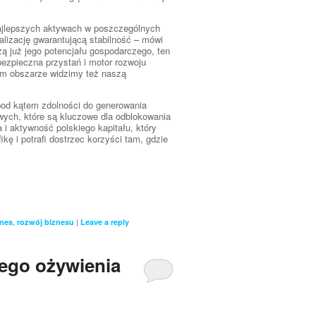
 najlepszych aktywach w poszczególnych
alizację gwarantującą stabilność – mówi
ą już jego potencjału gospodarczego, ten
ezpieczna przystań i motor rozwoju
 tym obszarze widzimy też naszą
t pod kątem zdolności do generowania
wych, które są kluczowe dla odblokowania
 i aktywność polskiego kapitału, który
ę i potrafi dostrzec korzyści tam, gdzie
,
|
znes
rozwój biznesu
Leave a reply
nego ożywienia