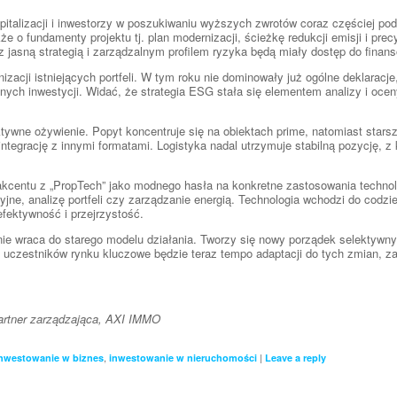
pitalizacji i inwestorzy w poszukiwaniu wyższych zwrotów coraz częściej pod
także o fundamenty projektu tj. plan modernizacji, ścieżkę redukcji emisji i p
z jasną strategią i zarządzalnym profilem ryzyka będą miały dostęp do finan
izacji istniejących portfeli. W tym roku nie dominowały już ogólne deklaracje
lonych inwestycji. Widać, że strategia ESG stała się elementem analizy i ocen
ywne ożywienie. Popyt koncentruje się na obiektach prime, natomiast star
integrację z innymi formatami. Logistyka nadal utrzymuje stabilną pozycję, z
kcentu z „PropTech” jako modnego hasła na konkretne zastosowania technolo
yjne, analizę portfeli czy zarządzanie energią. Technologia wchodzi do codz
efektywność i przejrzystość.
e wraca do starego modelu działania. Tworzy się nowy porządek selektywny, 
 uczestników rynku kluczowe będzie teraz tempo adaptacji do tych zmian, zar
partner zarządzająca, AXI IMMO
,
|
nwestowanie w biznes
inwestowanie w nieruchomości
Leave a reply