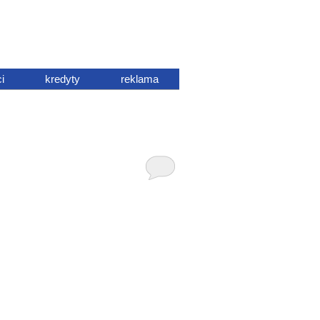
i
kredyty
reklama