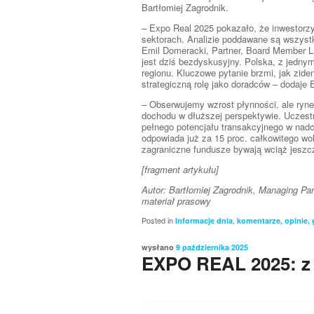
Bartłomiej Zagrodnik.
– Expo Real 2025 pokazało, że inwestorzy
sektorach. Analizie poddawane są wszystki
Emil Domeracki, Partner, Board Member La
jest dziś bezdyskusyjny. Polska, z jedny
regionu. Kluczowe pytanie brzmi, jak zide
strategiczną rolę jako doradców – dodaje 
– Obserwujemy wzrost płynności, ale rynek
dochodu w dłuższej perspektywie. Uczest
pełnego potencjału transakcyjnego w nadch
odpowiada już za 15 proc. całkowitego wol
zagraniczne fundusze bywają wciąż jesz
[fragment artykułu]
Autor: Bartłomiej Zagrodnik, Managing Pa
materiał prasowy
Posted in
,
Informacje dnia
komentarze, opinie,
wysłano
9 października 2025
EXPO REAL 2025: z 