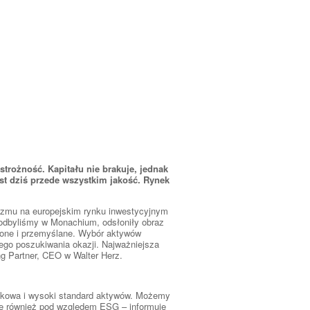
trożność. Kapitału nie brakuje, jednak
st dziś przede wszystkim jakość. Rynek
izmu na europejskim rynku inwestycyjnym
 odbyliśmy w Monachium, odsłoniły obraz
żone i przemyślane. Wybór aktywów
ego poszukiwania okazji. Najważniejsza
g Partner, CEO w Walter Herz.
rynkowa i wysoki standard aktywów. Możemy
ne również pod względem ESG – informuje