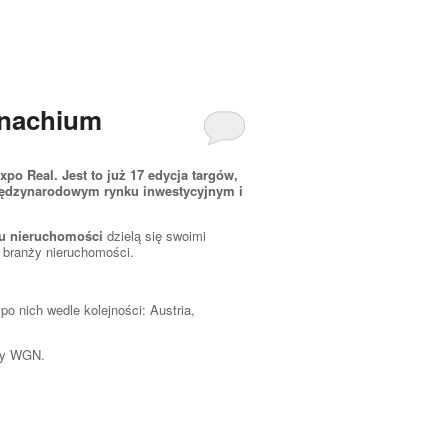
onachium
o Real. Jest to już 17 edycja targów,
międzynarodowym rynku inwestycyjnym i
u nieruchomości
dzielą się swoimi
 branży nieruchomości.
o nich wedle kolejności: Austria,
upy WGN.